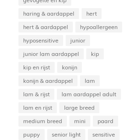
gevogelte en kip
ina
haring & aardappel
hert
hert & aardappel
hypoallergeen
hyposensitive
junior
junior lam aardappel
kip
kip en rijst
konijn
konijn & aardappel
lam
lam & rijst
lam aardappel adult
lam en rijst
large breed
medium breed
mini
paard
puppy
senior light
sensitive