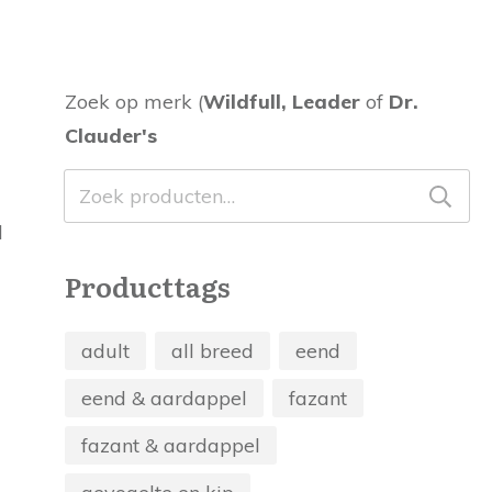
Zoek op merk (
Wildfull, Leader
of
Dr.
Clauder's
Zoeken
naar:
Producttags
adult
all breed
eend
lasse:
5
eend & aardappel
fazant
5
fazant & aardappel