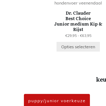
product
de
heeft
productpagin
Dr. Clauder
meerdere
Best Choice
variaties.
Junior medium Kip &
Deze
Rijst
optie
Prijsklas
€
29,95
-
€
63,95
kan
€29,95
gekozen
tot
Opties selecteren
worden
€63,95
op
de
productpagin
ke
puppy/junior voerkeuze