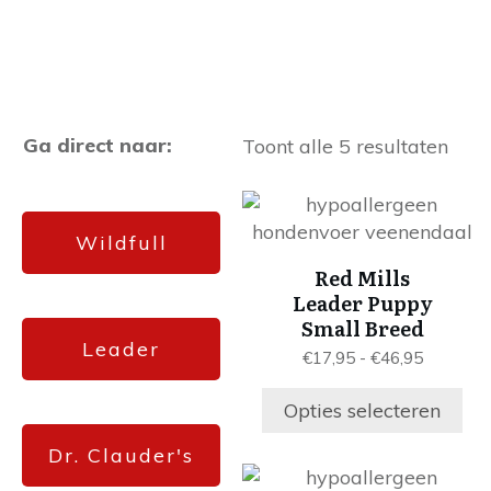
Ga direct naar:
Toont alle 5 resultaten
Dit
product
Wildfull
heeft
Red Mills
meerdere
Leader Puppy
variaties.
Small Breed
Deze
Leader
Prijsklas
€
17,95
-
€
46,95
optie
€17,95
kan
tot
Opties selecteren
gekozen
€46,95
worden
Dr. Clauder's
Dit
op