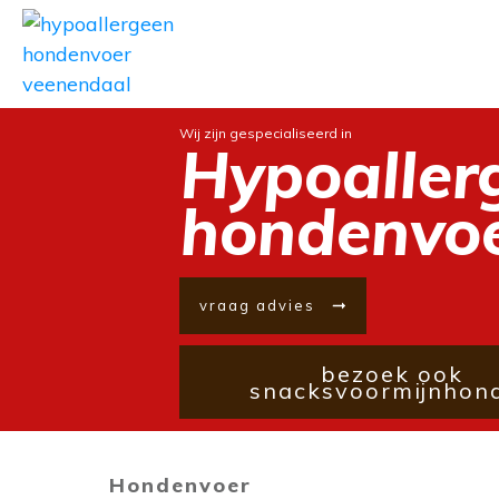
Wij zijn gespecialiseerd in
Hypoaller
hondenvo
vraag advies
bezoek ook
snacksvoormijnhond
Hondenvoer