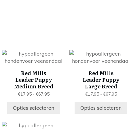
Dit
Dit
product
product
heeft
heeft
Red Mills
Red Mills
meerdere
meerdere
Leader Puppy
Leader Puppy
variaties.
variaties.
Medium Breed
Large Breed
Deze
Deze
se:
Prijsklasse:
Prijsk
€
17,95
-
€
67,95
€
17,95
-
€
67,95
optie
optie
€17,95
€17,9
kan
kan
tot
tot
Opties selecteren
Opties selecteren
gekozen
gekozen
€67,95
€67,9
worden
worden
Dit
op
op