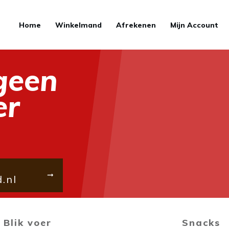
Home
Winkelmand
Afrekenen
Mijn Account
geen
er
.nl
Blik voer
Snacks