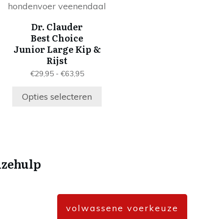
product
de
de
heeft
a
productpagina
productpag
Dr. Clauder
meerdere
Best Choice
variaties.
Junior Large Kip &
Deze
Rijst
optie
se:
Prijsklasse:
€
29,95
-
€
63,95
kan
€29,95
gekozen
tot
Opties selecteren
worden
€63,95
op
de
a
productpagina
uzehulp
volwassene voerkeuze