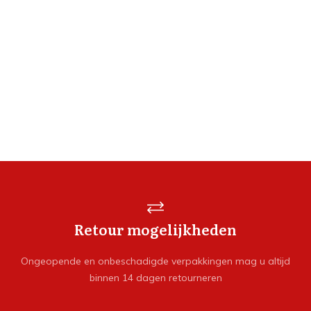
Retour mogelijkheden
Ongeopende en onbeschadigde verpakkingen mag u altijd
binnen 14 dagen retourneren