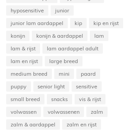
hyposensitive
junior
junior lam aardappel
kip
kip en rijst
konijn
konijn & aardappel
lam
lam & rijst
lam aardappel adult
lam en rijst
large breed
medium breed
mini
paard
puppy
senior light
sensitive
small breed
snacks
vis & rijst
volwassen
volwassenen
zalm
zalm & aardappel
zalm en rijst