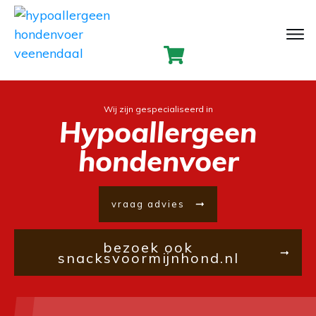
Wij zijn gespecialiseerd in
Hypoallergeen
hondenvoer
vraag advies
bezoek ook
snacksvoormijnhond.nl