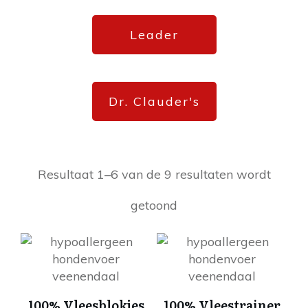
Leader
Dr. Clauder's
Resultaat 1–6 van de 9 resultaten wordt
getoond
Dit
Dit
product
product
heeft
heeft
meerdere
meerdere
100% Vleesblokjes
100% Vleestrainer