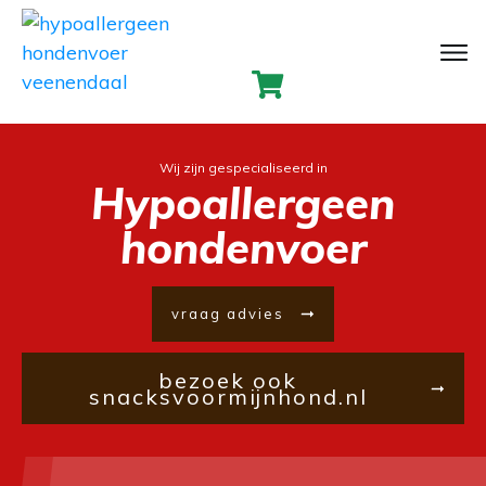
Wij zijn gespecialiseerd in
Hypoallergeen
hondenvoer
vraag advies
bezoek ook
snacksvoormijnhond.nl