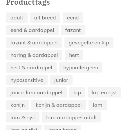
Producttags
adult
all breed
eend
eend & aardappel
fazant
fazant & aardappel
gevogelte en kip
haring & aardappel
hert
hert & aardappel
hypoallergeen
hyposensitive
junior
junior lam aardappel
kip
kip en rijst
konijn
konijn & aardappel
lam
lam & rijst
lam aardappel adult
lam en rijst
large breed