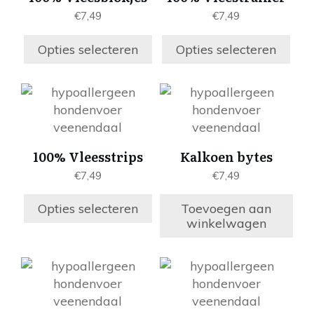
variaties.
variaties.
€
7,49
€
7,49
Deze
Deze
optie
optie
Opties selecteren
Opties selecteren
kan
kan
gekozen
gekozen
worden
worden
Dit
op
op
product
de
de
heeft
productpagina
productpagina
meerdere
100% Vleesstrips
Kalkoen bytes
variaties.
€
7,49
€
7,49
Deze
optie
Opties selecteren
Toevoegen aan
kan
winkelwagen
gekozen
worden
op
de
productpagina