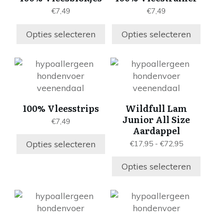
variaties.
variaties.
€
7,49
€
7,49
Deze
Deze
optie
optie
Opties selecteren
Opties selecteren
kan
kan
gekozen
gekozen
worden
worden
Dit
Dit
op
op
product
product
de
de
heeft
heeft
productpagina
productpagina
meerdere
meerdere
100% Vleesstrips
Wildfull Lam
variaties.
variaties.
Junior All Size
€
7,49
Deze
Deze
Aardappel
optie
optie
Prijsklass
Opties selecteren
€
17,95
-
€
72,95
kan
kan
€17,95
gekozen
gekozen
tot
Opties selecteren
worden
worden
€72,95
op
op
Dit
Dit
de
de
product
product
productpagina
productpagina