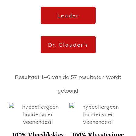
Leader
Dr. Clauder's
Resultaat 1–6 van de 57 resultaten wordt
getoond
Dit
Dit
product
product
heeft
heeft
meerdere
meerdere
100% Vleesblokjes
100% Vleestrainer