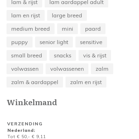
lam & rijst
lam aardappel adult
lam en rijst
large breed
medium breed
mini
paard
puppy
senior light
sensitive
small breed
snacks
vis & rijst
volwassen
volwassenen
zalm
zalm & aardappel
zalm en rijst
Winkelmand
VERZENDING
Nederland:
Tot € 50,- € 9,11