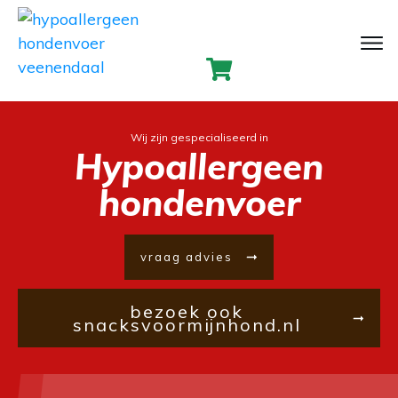
Wij zijn gespecialiseerd in
Hypoallergeen
hondenvoer
vraag advies
bezoek ook
snacksvoormijnhond.nl