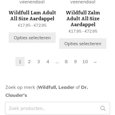
heeft
heeft
meerdere
meerdere
Wildfull Lam Adult
Wildfull Zalm
variaties.
variaties.
All Size Aardappel
Adult All Size
Deze
Deze
Aardappel
Prijsklasse:
€
17,95
-
€
72,95
optie
optie
€17,95
Prijsklass
€
17,95
-
€
72,95
kan
kan
tot
€17,95
Opties selecteren
gekozen
gekozen
€72,95
tot
Opties selecteren
worden
worden
€72,95
op
op
de
de
→
1
2
3
4
…
8
9
10
productpagina
productpagina
Zoek op merk (
Wildfull, Leader
of
Dr.
Clauder's
Zoeken
naar: