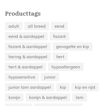
Producttags
adult
all breed
eend
eend & aardappel
fazant
fazant & aardappel
gevogelte en kip
haring & aardappel
hert
hert & aardappel
hypoallergeen
hyposensitive
junior
junior lam aardappel
kip
kip en rijst
konijn
konijn & aardappel
lam