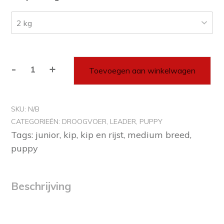
€67,95
-
+
Toevoegen aan winkelwagen
Red
MillsLeader
PuppyMedium
SKU:
N/B
Breed
CATEGORIEËN:
DROOGVOER
,
LEADER
,
PUPPY
aantal
Tags:
junior
,
kip
,
kip en rijst
,
medium breed
,
puppy
Beschrijving