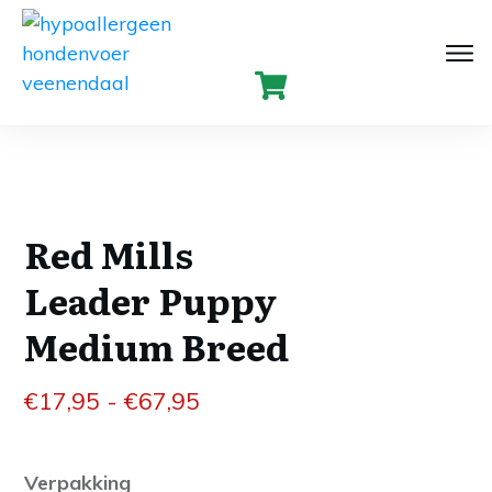
Red Mills
Leader Puppy
Medium Breed
Prijsklasse:
€
17,95
-
€
67,95
€17,95
tot
Verpakking