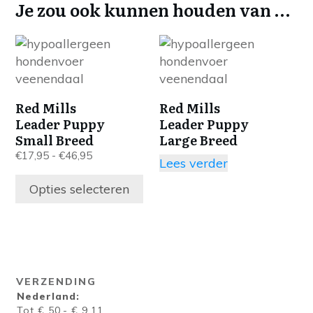
Je zou ook kunnen houden van …
Dit
product
heeft
meerdere
Red Mills
Red Mills
variaties.
Leader Puppy
Leader Puppy
Deze
Small Breed
Large Breed
optie
Prijsklasse:
€
17,95
-
€
46,95
Lees verder
kan
€17,95
gekozen
tot
Opties selecteren
worden
€46,95
op
de
productpagina
VERZENDING
Nederland:
Tot € 50,- € 9,11