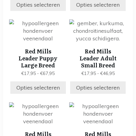
gekozen
gekozen
tot
tot
Opties selecteren
Opties selecteren
worden
worden
€46,95
€67,95
op
op
Dit
Dit
de
de
product
product
productpagina
productpagina
heeft
heeft
meerdere
meerdere
Red Mills
Red Mills
variaties.
variaties.
Leader Puppy
Leader Adult
Deze
Deze
Large Breed
Small Breed
optie
optie
Prijsklasse:
Prijsklass
€
17,95
-
€
67,95
€
17,95
-
€
46,95
kan
kan
€17,95
€17,95
gekozen
gekozen
tot
tot
Opties selecteren
Opties selecteren
worden
worden
€67,95
€46,95
op
op
Dit
Dit
de
de
product
product
productpagina
productpagina
heeft
heeft
meerdere
meerdere
Red Mills
Red Mills