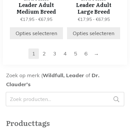
variaties.
variaties.
Leader Adult
Leader Adult
Deze
Deze
Medium Breed
Large Breed
optie
optie
Prijsklasse:
Prijsklass
€
17,95
-
€
67,95
€
17,95
-
€
67,95
kan
kan
€17,95
€17,95
gekozen
gekozen
tot
tot
Opties selecteren
Opties selecteren
worden
worden
€67,95
€67,95
op
op
de
de
→
1
2
3
4
5
6
productpagina
productpagina
Zoek op merk (
Wildfull, Leader
of
Dr.
Clauder's
Zoeken
naar:
Producttags