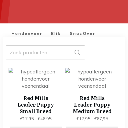
Hondenvoer
Blik
Snacks
Over
voer
ons
Zoeken
naar:
Dit
Dit
product
product
heeft
heeft
meerdere
meerdere
Red Mills
Red Mills
variaties.
variaties.
Leader Puppy
Leader Puppy
Deze
Deze
Small Breed
Medium Breed
optie
optie
Prijsklasse:
Prijsklass
€
17,95
-
€
46,95
€
17,95
-
€
67,95
kan
kan
€17,95
€17,95