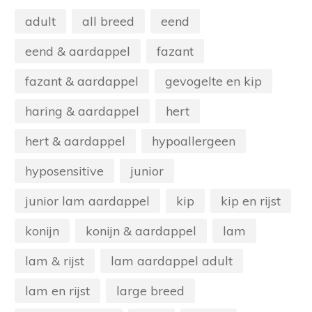
adult
all breed
eend
eend & aardappel
fazant
fazant & aardappel
gevogelte en kip
haring & aardappel
hert
hert & aardappel
hypoallergeen
hyposensitive
junior
junior lam aardappel
kip
kip en rijst
konijn
konijn & aardappel
lam
lam & rijst
lam aardappel adult
lam en rijst
large breed