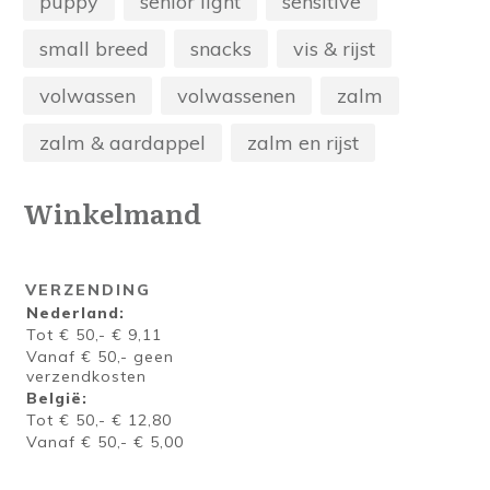
puppy
senior light
sensitive
small breed
snacks
vis & rijst
volwassen
volwassenen
zalm
zalm & aardappel
zalm en rijst
Winkelmand
VERZENDING
Nederland:
Tot € 50,- € 9,11
Vanaf € 50,- geen
verzendkosten
België:
Tot € 50,- € 12,80
Vanaf € 50,- € 5,00