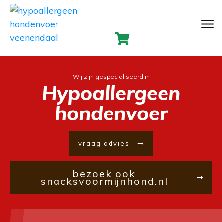
Wij zijn gespecialiseerd in
Hypoallergeen
hondenvoer
vraag advies
bezoek ook
snacksvoormijnhond.nl