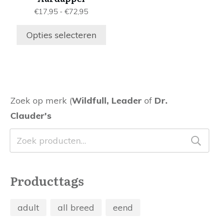
optie
Prijsklasse:
€
17,95
-
€
72,95
kan
€17,95
gekozen
tot
Opties selecteren
worden
€72,95
op
de
productpagina
Zoek op merk (
Wildfull, Leader
of
Dr.
Clauder's
Zoeken
naar:
Producttags
adult
all breed
eend