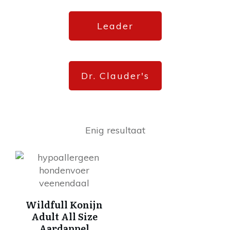
Leader
Dr. Clauder's
Enig resultaat
Dit
product
heeft
meerdere
Wildfull Konijn
variaties.
Adult All Size
Deze
Aardappel