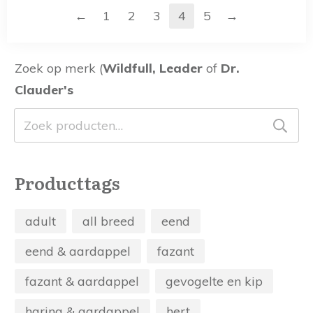
de
de
←
→
1
2
3
4
5
productpagina
productpagina
Zoek op merk (
Wildfull, Leader
of
Dr.
Clauder's
Zoeken
naar:
Producttags
adult
all breed
eend
eend & aardappel
fazant
fazant & aardappel
gevogelte en kip
haring & aardappel
hert