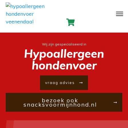
Wij zijn gespecialiseerd in
Hypoallergeen
hondenvoer
vraag advies
bezoek ook
snacksvoormijnhond.nl