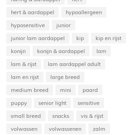
hert & aardappel
hypoallergeen
hyposensitive
junior
junior lam aardappel
kip
kip en rijst
konijn
konijn & aardappel
lam
lam & rijst
lam aardappel adult
lam en rijst
large breed
medium breed
mini
paard
puppy
senior light
sensitive
small breed
snacks
vis & rijst
volwassen
volwassenen
zalm