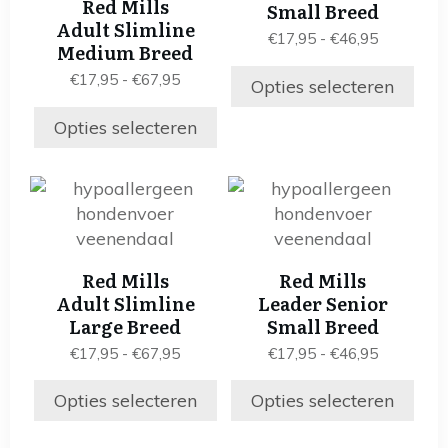
Red Mills
Small Breed
optie
optie
Adult Slimline
Prijsklass
€
17,95
-
€
46,95
kan
kan
Medium Breed
€17,95
gekozen
gekozen
Prijsklasse:
€
17,95
-
€
67,95
tot
Opties selecteren
worden
worden
€17,95
€46,95
op
tot
op
Opties selecteren
€67,95
de
de
productpagina
productpagina
Dit
Dit
product
product
heeft
heeft
meerdere
meerdere
Red Mills
Red Mills
variaties.
variaties.
Adult Slimline
Leader Senior
Deze
Deze
Large Breed
Small Breed
optie
optie
Prijsklasse:
Prijsklass
€
17,95
-
€
67,95
€
17,95
-
€
46,95
kan
kan
€17,95
€17,95
gekozen
gekozen
tot
tot
Opties selecteren
Opties selecteren
worden
worden
€67,95
€46,95
op
op