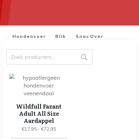
Hondenvoer
Blik
Snacks
Over
voer
ons
Zoeken
naar:
Dit
product
heeft
meerdere
Wildfull Fazant
variaties.
Adult All Size
Deze
Aardappel
optie
Prijsklasse:
€
17,95
-
€
72,95
kan
€17,95