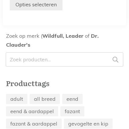
gekozen
tot
Opties selecteren
worden
€72,95
op
de
productpagina
Zoek op merk (
Wildfull, Leader
of
Dr.
Clauder's
Zoeken
naar:
Producttags
adult
all breed
eend
eend & aardappel
fazant
fazant & aardappel
gevogelte en kip