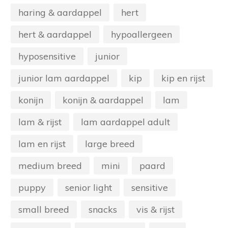
haring & aardappel
hert
hert & aardappel
hypoallergeen
hyposensitive
junior
junior lam aardappel
kip
kip en rijst
konijn
konijn & aardappel
lam
lam & rijst
lam aardappel adult
lam en rijst
large breed
medium breed
mini
paard
puppy
senior light
sensitive
small breed
snacks
vis & rijst