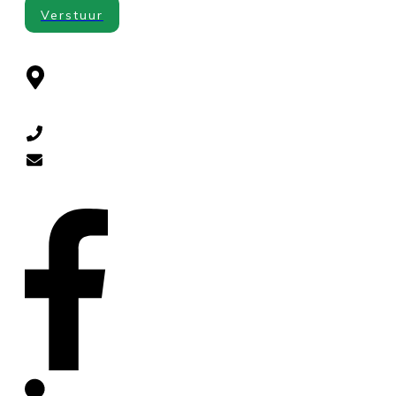
Verstuur
CONTACT
Cuneraweg 385
, 3911 RL
Rhenen
0318-521790
diervoeders@yahoo.com
SOCIAL