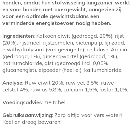
honden, omdat hun stofwisseling langzamer werkt
en voor honden met overgewicht, aangezien zij
voor een optimale gewichtsbalans een
verminderde energietoevoer nodig hebben.
Ingrediënten
: Kalkoen eiwit (gedroogd, 20%), rijst
(20%), rijstmeel, rijstzemelen, bietenpulp, lijnzaad,
eiwithydrolysaat (van gevogelte), cellulose, Aronia
(gedroogd, 1%), ginsengwortel (gedroogd, 1%),
natriumchloride, gist (gedroogd incl. 0,05%
glucanengist), eipoeder (heel ei), kaliumchloride.
Analyse
: Ruw eiwit 20%, ruw vet 8,5%, ruwe
celstof 4%, ruw as 5,8%, calcium 1,5%, fosfor 1,1%.
Voedingsadvies
: zie tabel.
Gebruiksaanwijzing
: Zorg altijd voor vers water!
Koel en droog bewaren!