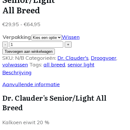
All Breed
Prijsklasse:
€
29,95
-
€
64,95
€29,95
Verpakking
Wissen
tot
Dr.
€64,95
-
+
ClauderSenior/LightAll
Toevoegen aan winkelwagen
Breed
SKU:
N/B
Categorieën:
Dr. Clauder's
,
Droogvoer
,
aantal
volwassen
Tags:
all breed
,
senior light
Beschrijving
Aanvullende informatie
Dr. Clauder’s Senior/Light All
Breed
Kalkoen eiwit 20 %