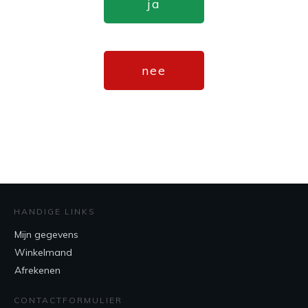
ja
nee
HANDIGE LINKS
Mijn gegevens
Winkelmand
Afrekenen
CONTACTFORMULIER