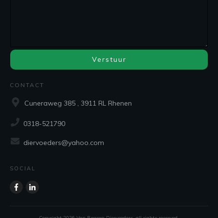
Verstuur
CONTACT
Cuneraweg 385 , 3911 RL Rhenen
0318-521790
diervoeders@yahoo.com
SOCIAL
Copyright
2026
Van Baaren Diervoeders
, all rights reserved.