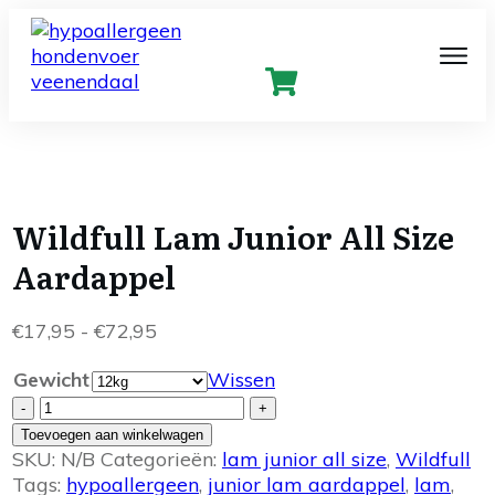
Wildfull Lam Junior All Size
Aardappel
Prijsklasse:
€
17,95
-
€
72,95
€17,95
Gewicht
Wissen
tot
Wildfull
€72,95
-
+
Lam
Toevoegen aan winkelwagen
Junior
SKU:
N/B
Categorieën:
lam junior all size
,
Wildfull
All
Tags:
hypoallergeen
,
junior lam aardappel
,
lam
,