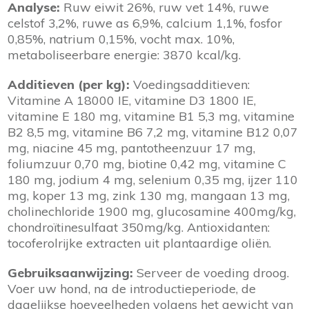
Analyse:
Ruw eiwit 26%, ruw vet 14%, ruwe
celstof 3,2%, ruwe as 6,9%, calcium 1,1%, fosfor
0,85%, natrium 0,15%, vocht max. 10%,
metaboliseerbare energie: 3870 kcal/kg.
Additieven (per kg):
Voedingsadditieven:
Vitamine A 18000 IE, vitamine D3 1800 IE,
vitamine E 180 mg, vitamine B1 5,3 mg, vitamine
B2 8,5 mg, vitamine B6 7,2 mg, vitamine B12 0,07
mg, niacine 45 mg, pantotheenzuur 17 mg,
foliumzuur 0,70 mg, biotine 0,42 mg, vitamine C
180 mg, jodium 4 mg, selenium 0,35 mg, ijzer 110
mg, koper 13 mg, zink 130 mg, mangaan 13 mg,
cholinechloride 1900 mg, glucosamine 400mg/kg,
chondroïtinesulfaat 350mg/kg. Antioxidanten:
tocoferolrijke extracten uit plantaardige oliën.
Gebruiksaanwijzing:
Serveer de voeding droog.
Voer uw hond, na de introductieperiode, de
dagelijkse hoeveelheden volgens het gewicht van