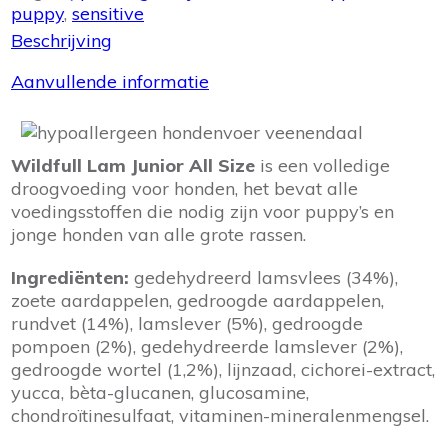
Size
puppy
,
sensitive
Aardappel
Beschrijving
aantal
Aanvullende informatie
Wildfull Lam Junior All Size
is een volledige
droogvoeding voor honden, het bevat alle
voedingsstoffen die nodig zijn voor puppy’s en
jonge honden van alle grote rassen.
Ingrediënten:
gedehydreerd lamsvlees (34%),
zoete aardappelen, gedroogde aardappelen,
rundvet (14%), lamslever (5%), gedroogde
pompoen (2%), gedehydreerde lamslever (2%),
gedroogde wortel (1,2%), lijnzaad, cichorei-extract,
yucca, bèta-glucanen, glucosamine,
chondroïtinesulfaat, vitaminen-mineralenmengsel.