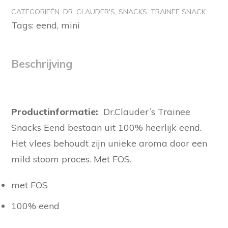
´s
CATEGORIEËN:
DR. CLAUDER'S
,
SNACKS
,
TRAINEE SNACK
Mini
Tags:
eend
,
mini
Trainee
Snack
Eend
Beschrijving
aantal
Productinformatie:
Dr.Clauder´s Trainee
Snacks Eend bestaan uit 100% heerlijk eend.
Het vlees behoudt zijn unieke aroma door een
mild stoom proces. Met FOS.
met FOS
100% eend