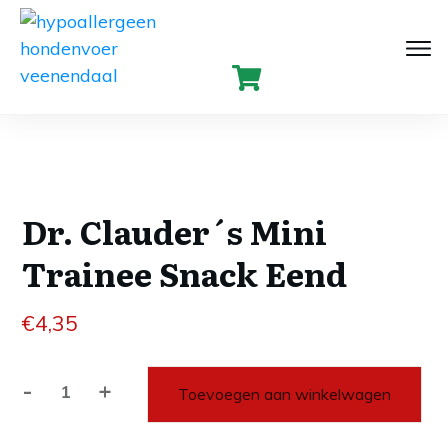
Dr. Clauder´s Mini
Trainee Snack Eend
€
4,35
-
+
Toevoegen aan winkelwagen
Dr.
Clauder